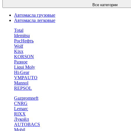
Все категории
Автомасла грузовые
Автомасла легковые
Total
Idemitsu
РосНефть
Wolf
Kixx
KORSON
Разное
Liqui Moly
Hi-Gear
VMPAUTO
Mannol
REPSOL
Gazpromneft
CNRG
Lemarc
RIXX
Лукойл
AUTOBACS
Mobil