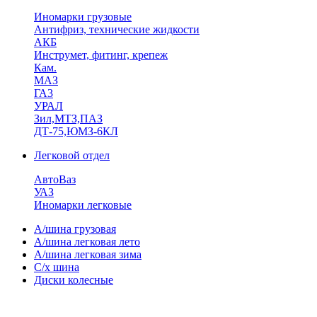
Иномарки грузовые
Антифриз, технические жидкости
АКБ
Инструмет, фитинг, крепеж
Кам.
МАЗ
ГА3
УРАЛ
Зил,МТЗ,ПАЗ
ДТ-75,ЮМЗ-6КЛ
Легковой отдел
АвтоВаз
УАЗ
Иномарки легковые
А/шина грузовая
А/шина легковая лето
А/шина легковая зима
С/х шина
Диски колесные