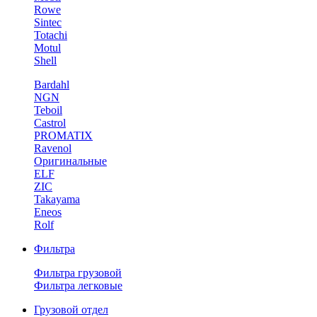
Rowe
Sintec
Totachi
Motul
Shell
Bardahl
NGN
Teboil
Castrol
PROMATIX
Ravenol
Оригинальные
ELF
ZIC
Takayama
Eneos
Rolf
Фильтра
Фильтра грузовой
Фильтра легковые
Грузовой отдел