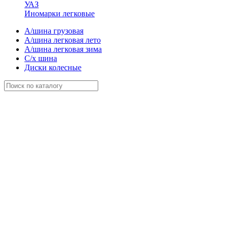
УАЗ
Иномарки легковые
А/шина грузовая
А/шина легковая лето
А/шина легковая зима
С/х шина
Диски колесные