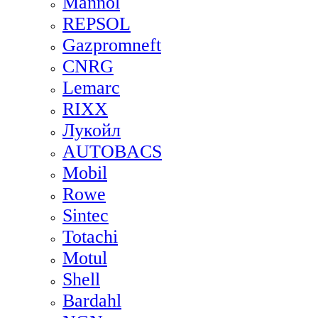
Mannol
REPSOL
Gazpromneft
CNRG
Lemarc
RIXX
Лукойл
AUTOBACS
Mobil
Rowe
Sintec
Totachi
Motul
Shell
Bardahl