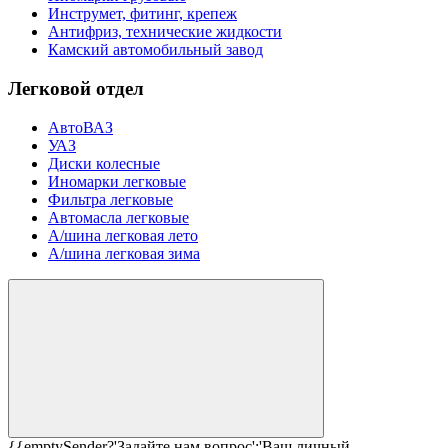
Инструмет, фитинг, крепеж
Антифриз, технические жидкости
Камский автомобильный завод
Легковой отдел
АвтоВАЗ
УАЗ
Диски колесные
Иномарки легковые
Фильтра легковые
Автомасла легковые
А/шина легковая лето
А/шина легковая зима
{{emptySender?'Задайте нам вопрос':'Ваш личный