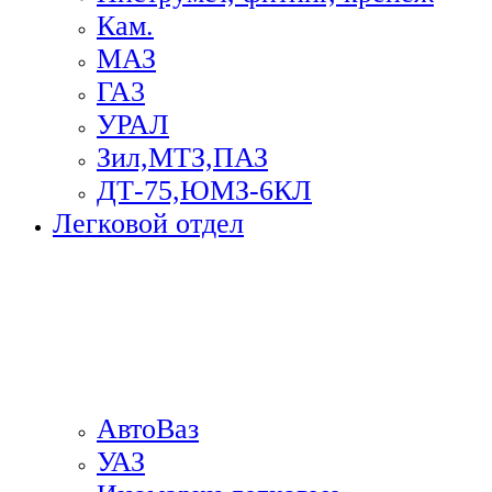
Кам.
МАЗ
ГА3
УРАЛ
Зил,МТЗ,ПАЗ
ДТ-75,ЮМЗ-6КЛ
Легковой отдел
АвтоВаз
УАЗ