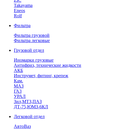
ZIC
Takayama
Eneos
Rolf
Фильтра
Фильтра грузовой
Фильтра легковые
Грузовой отдел
Иномарки грузовые
Антифриз, технические жидкости
АКБ
Инструмет, фитинг, крепеж
Кам.
МАЗ
ГА3
УРАЛ
Зил,МТЗ,ПАЗ
ДТ-75,ЮМЗ-6КЛ
Легковой отдел
АвтоВаз