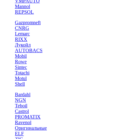
VMPAUTO
Mannol
REPSOL
Gazpromneft
CNRG
Lemarc
RIXX
Лукойл
AUTOBACS
Mobil
Rowe
Sintec
Totachi
Motul
Shell
Bardahl
NGN
Teboil
Castrol
PROMATIX
Ravenol
Оригинальные
ELF