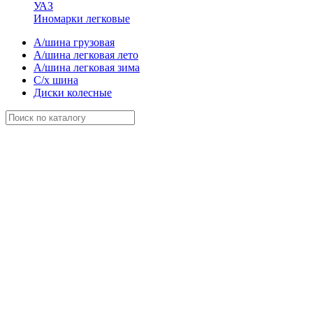
УАЗ
Иномарки легковые
А/шина грузовая
А/шина легковая лето
А/шина легковая зима
С/х шина
Диски колесные