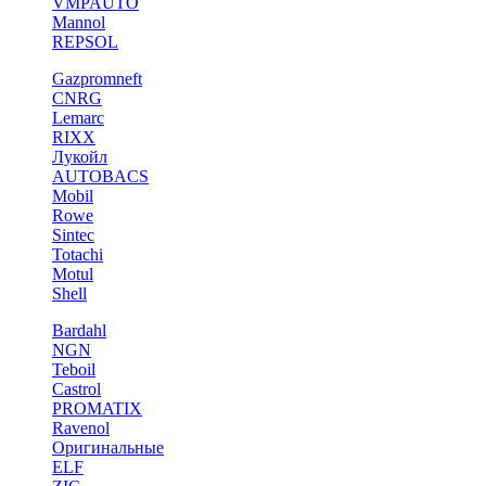
VMPAUTO
Mannol
REPSOL
Gazpromneft
CNRG
Lemarc
RIXX
Лукойл
AUTOBACS
Mobil
Rowe
Sintec
Totachi
Motul
Shell
Bardahl
NGN
Teboil
Castrol
PROMATIX
Ravenol
Оригинальные
ELF