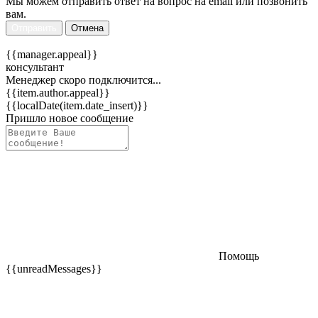
Мы можем отправить ответ на вопрос на email или позвонить
вам.
Отправить
Отмена
{{manager.appeal}}
консультант
Менеджер скоро подключится...
{{item.author.appeal}}
{{localDate(item.date_insert)}}
Пришло новое сообщение
Помощь
{{unreadMessages}}