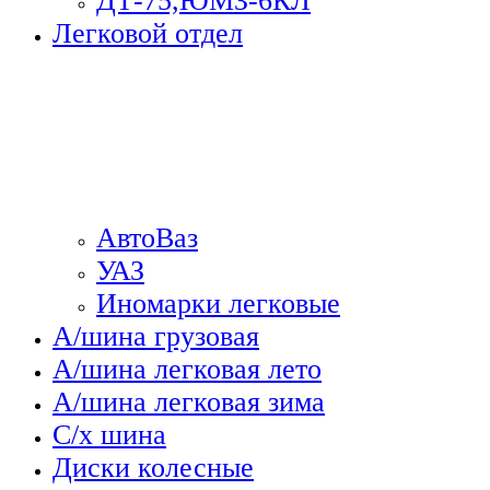
ДТ-75,ЮМЗ-6КЛ
Легковой отдел
АвтоВаз
УАЗ
Иномарки легковые
А/шина грузовая
А/шина легковая лето
А/шина легковая зима
С/х шина
Диски колесные