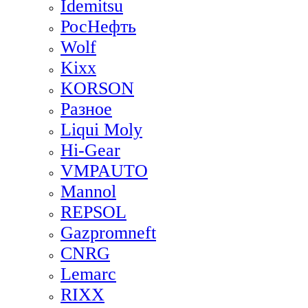
Idemitsu
РосНефть
Wolf
Kixx
KORSON
Разное
Liqui Moly
Hi-Gear
VMPAUTO
Mannol
REPSOL
Gazpromneft
CNRG
Lemarc
RIXX