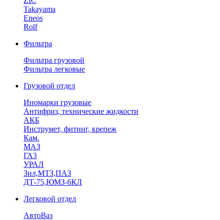
ZIC
Takayama
Eneos
Rolf
Фильтра
Фильтра грузовой
Фильтра легковые
Грузовой отдел
Иномарки грузовые
Антифриз, технические жидкости
АКБ
Инструмет, фитинг, крепеж
Кам.
МАЗ
ГА3
УРАЛ
Зил,МТЗ,ПАЗ
ДТ-75,ЮМЗ-6КЛ
Легковой отдел
АвтоВаз