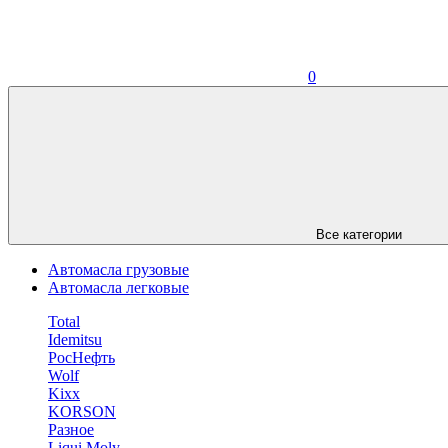
0
Все категории
Автомасла грузовые
Автомасла легковые
Total
Idemitsu
РосНефть
Wolf
Kixx
KORSON
Разное
Liqui Moly