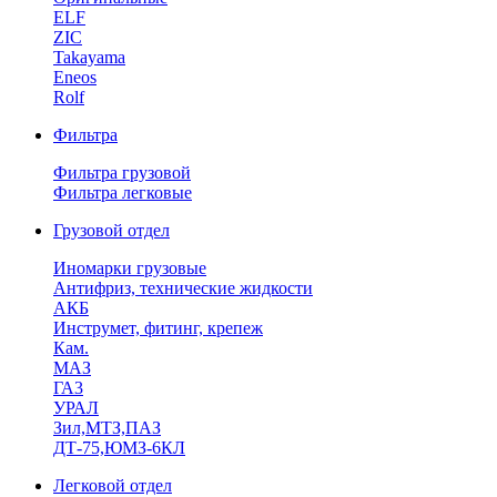
ELF
ZIC
Takayama
Eneos
Rolf
Фильтра
Фильтра грузовой
Фильтра легковые
Грузовой отдел
Иномарки грузовые
Антифриз, технические жидкости
АКБ
Инструмет, фитинг, крепеж
Кам.
МАЗ
ГА3
УРАЛ
Зил,МТЗ,ПАЗ
ДТ-75,ЮМЗ-6КЛ
Легковой отдел