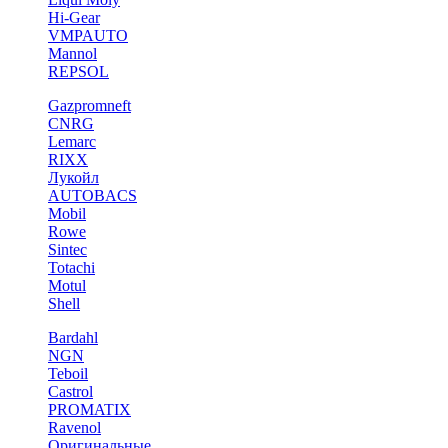
Hi-Gear
VMPAUTO
Mannol
REPSOL
Gazpromneft
CNRG
Lemarc
RIXX
Лукойл
AUTOBACS
Mobil
Rowe
Sintec
Totachi
Motul
Shell
Bardahl
NGN
Teboil
Castrol
PROMATIX
Ravenol
Оригинальные