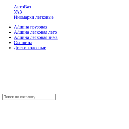
АвтоВаз
УАЗ
Иномарки легковые
А/шина грузовая
А/шина легковая лето
А/шина легковая зима
С/х шина
Диски колесные