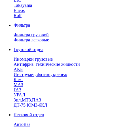
ZIC
Takayama
Eneos
Rolf
Фильтра
Фильтра грузовой
Фильтра легковые
Грузовой отдел
Иномарки грузовые
Антифриз, технические жидкости
АКБ
Инструмет, фитинг, крепеж
Кам.
МАЗ
ГА3
УРАЛ
Зил,МТЗ,ПАЗ
ДТ-75,ЮМЗ-6КЛ
Легковой отдел
АвтоВаз