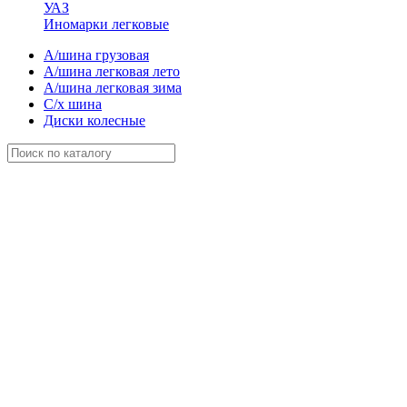
УАЗ
Иномарки легковые
А/шина грузовая
А/шина легковая лето
А/шина легковая зима
С/х шина
Диски колесные