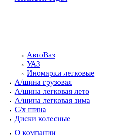
АвтоВаз
УАЗ
Иномарки легковые
А/шина грузовая
А/шина легковая лето
А/шина легковая зима
С/х шина
Диски колесные
О компании