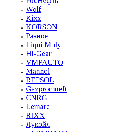
РосНефть
Wolf
Kixx
KORSON
Разное
Liqui Moly
Hi-Gear
VMPAUTO
Mannol
REPSOL
Gazpromneft
CNRG
Lemarc
RIXX
Лукойл