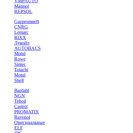
VMPAUTO
Mannol
REPSOL
Gazpromneft
CNRG
Lemarc
RIXX
Лукойл
AUTOBACS
Mobil
Rowe
Sintec
Totachi
Motul
Shell
Bardahl
NGN
Teboil
Castrol
PROMATIX
Ravenol
Оригинальные
ELF