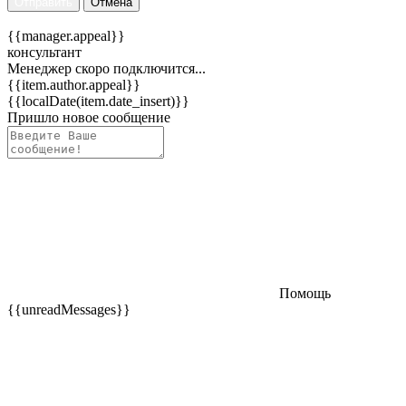
Отправить
Отмена
{{manager.appeal}}
консультант
Менеджер скоро подключится...
{{item.author.appeal}}
{{localDate(item.date_insert)}}
Пришло новое сообщение
Помощь
{{unreadMessages}}