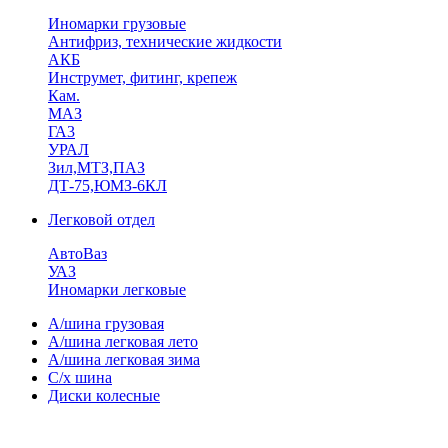
Иномарки грузовые
Антифриз, технические жидкости
АКБ
Инструмет, фитинг, крепеж
Кам.
МАЗ
ГА3
УРАЛ
Зил,МТЗ,ПАЗ
ДТ-75,ЮМЗ-6КЛ
Легковой отдел
АвтоВаз
УАЗ
Иномарки легковые
А/шина грузовая
А/шина легковая лето
А/шина легковая зима
С/х шина
Диски колесные