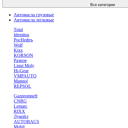
Все категории
Автомасла грузовые
Автомасла легковые
Total
Idemitsu
РосНефть
Wolf
Kixx
KORSON
Разное
Liqui Moly
Hi-Gear
VMPAUTO
Mannol
REPSOL
Gazpromneft
CNRG
Lemarc
RIXX
Лукойл
AUTOBACS
Mobil