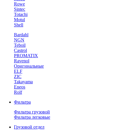
Rowe
Sintec
Totachi
Motul
Shell
Bardahl
NGN
Teboil
Castrol
PROMATIX
Ravenol
Оригинальные
ELF
ZIC
Takayama
Eneos
Rolf
Фильтра
Фильтра грузовой
Фильтра легковые
Грузовой отдел