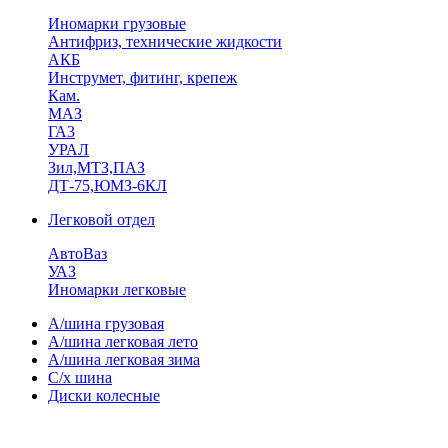
Иномарки грузовые
Антифриз, технические жидкости
АКБ
Инструмет, фитинг, крепеж
Кам.
МАЗ
ГА3
УРАЛ
Зил,МТЗ,ПАЗ
ДТ-75,ЮМЗ-6КЛ
Легковой отдел
АвтоВаз
УАЗ
Иномарки легковые
А/шина грузовая
А/шина легковая лето
А/шина легковая зима
С/х шина
Диски колесные