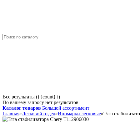
Все результаты ({{count}})
По вашему запросу нет результатов
Каталог товаров
Большой ассортимент
Главная
»
Легковой отдел
»
Иномарки легковые
»
Тяга стабилизат