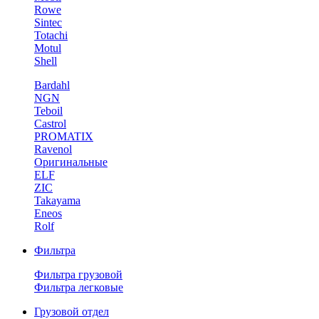
Rowe
Sintec
Totachi
Motul
Shell
Bardahl
NGN
Teboil
Castrol
PROMATIX
Ravenol
Оригинальные
ELF
ZIC
Takayama
Eneos
Rolf
Фильтра
Фильтра грузовой
Фильтра легковые
Грузовой отдел