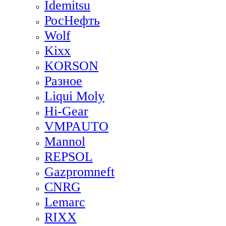
Idemitsu
РосНефть
Wolf
Kixx
KORSON
Разное
Liqui Moly
Hi-Gear
VMPAUTO
Mannol
REPSOL
Gazpromneft
CNRG
Lemarc
RIXX