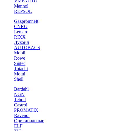
VMPAUTO
Mannol
REPSOL
Gazpromneft
CNRG
Lemarc
RIXX
Лукойл
AUTOBACS
Mobil
Rowe
Sintec
Totachi
Motul
Shell
Bardahl
NGN
Teboil
Castrol
PROMATIX
Ravenol
Оригинальные
ELF