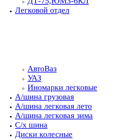
ДТ-75,ЮМЗ-6КЛ
Легковой отдел
АвтоВаз
УАЗ
Иномарки легковые
А/шина грузовая
А/шина легковая лето
А/шина легковая зима
С/х шина
Диски колесные