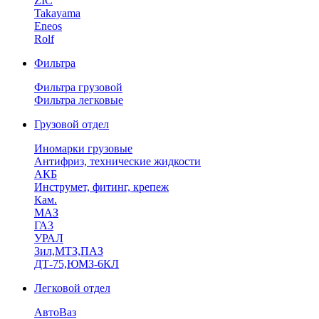
ZIC
Takayama
Eneos
Rolf
Фильтра
Фильтра грузовой
Фильтра легковые
Грузовой отдел
Иномарки грузовые
Антифриз, технические жидкости
АКБ
Инструмет, фитинг, крепеж
Кам.
МАЗ
ГА3
УРАЛ
Зил,МТЗ,ПАЗ
ДТ-75,ЮМЗ-6КЛ
Легковой отдел
АвтоВаз