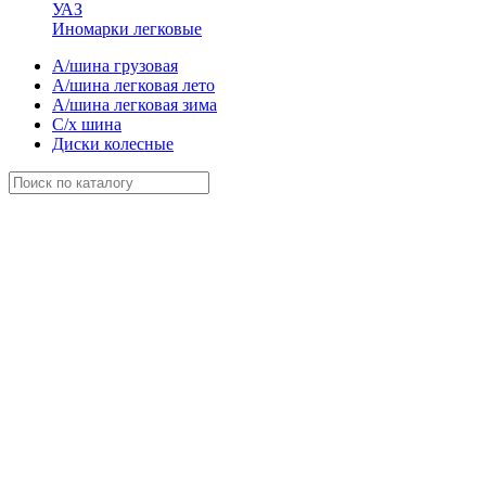
УАЗ
Иномарки легковые
А/шина грузовая
А/шина легковая лето
А/шина легковая зима
С/х шина
Диски колесные