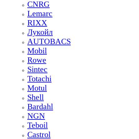
CNRG
Lemarc
RIXX
Лукойл
AUTOBACS
Mobil
Rowe
Sintec
Totachi
Motul
Shell
Bardahl
NGN
Teboil
Castrol