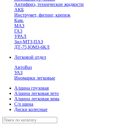
Антифриз, технические жидкости
АКБ
Инструмет, фитинг, крепеж
Кам.
МАЗ
ГА3
УРАЛ
Зил,МТЗ,ПАЗ
ДТ-75,ЮМЗ-6КЛ
Легковой отдел
АвтоВаз
УАЗ
Иномарки легковые
А/шина грузовая
А/шина легковая лето
А/шина легковая зима
С/х шина
Диски колесные