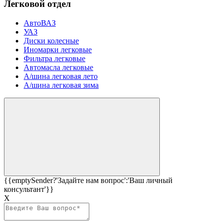
Легковой отдел
АвтоВАЗ
УАЗ
Диски колесные
Иномарки легковые
Фильтра легковые
Автомасла легковые
А/шина легковая лето
А/шина легковая зима
{{emptySender?'Задайте нам вопрос':'Ваш личный
консультант'}}
Х