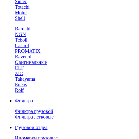
Sintec
Totachi
Motul
Shell
Bardahl
NGN
Teboil
Castrol
PROMATIX
Ravenol
Оригинальные
ELF
ZIC
Takayama
Eneos
Rolf
Фильтра
Фильтра грузовой
Фильтра легковые
Грузовой отдел
Иномарки грузовые