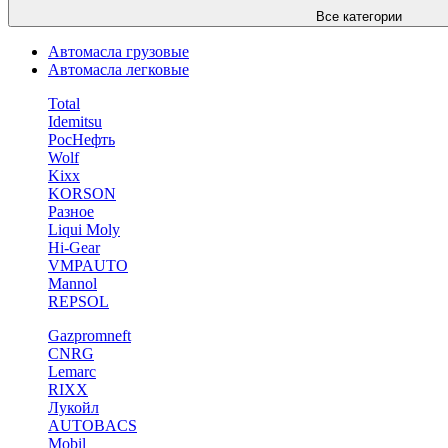
Все категории
Автомасла грузовые
Автомасла легковые
Total
Idemitsu
РосНефть
Wolf
Kixx
KORSON
Разное
Liqui Moly
Hi-Gear
VMPAUTO
Mannol
REPSOL
Gazpromneft
CNRG
Lemarc
RIXX
Лукойл
AUTOBACS
Mobil