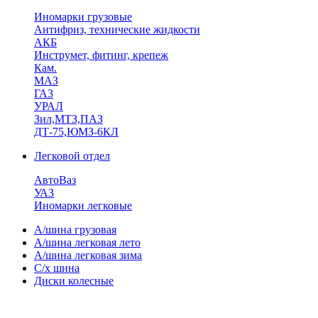
Иномарки грузовые
Антифриз, технические жидкости
АКБ
Инструмет, фитинг, крепеж
Кам.
МАЗ
ГА3
УРАЛ
Зил,МТЗ,ПАЗ
ДТ-75,ЮМЗ-6КЛ
Легковой отдел
АвтоВаз
УАЗ
Иномарки легковые
А/шина грузовая
А/шина легковая лето
А/шина легковая зима
С/х шина
Диски колесные