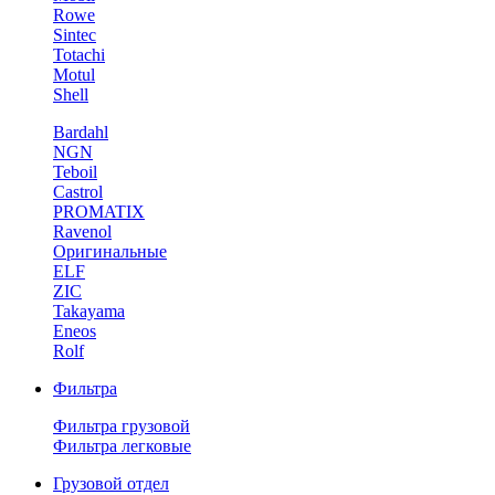
Rowe
Sintec
Totachi
Motul
Shell
Bardahl
NGN
Teboil
Castrol
PROMATIX
Ravenol
Оригинальные
ELF
ZIC
Takayama
Eneos
Rolf
Фильтра
Фильтра грузовой
Фильтра легковые
Грузовой отдел