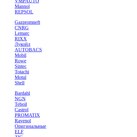
VMPAUTO
Mannol
REPSOL
Gazpromneft
CNRG
Lemarc
RIXX
Лукойл
AUTOBACS
Mobil
Rowe
Sintec
Totachi
Motul
Shell
Bardahl
NGN
Teboil
Castrol
PROMATIX
Ravenol
Оригинальные
ELF