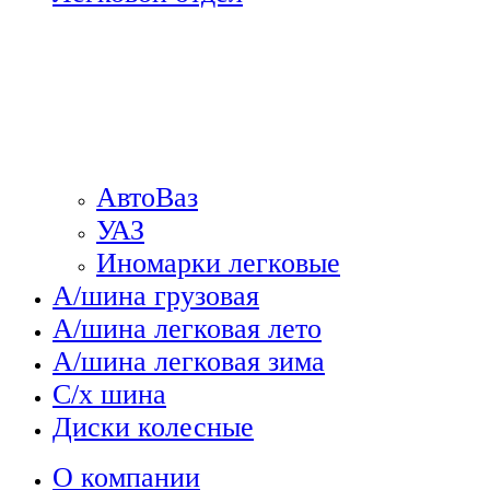
АвтоВаз
УАЗ
Иномарки легковые
А/шина грузовая
А/шина легковая лето
А/шина легковая зима
С/х шина
Диски колесные
О компании