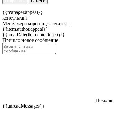
Отправить
Отмена
{{manager.appeal}}
консультант
Менеджер скоро подключится...
{{item.author.appeal}}
{{localDate(item.date_insert)}}
Пришло новое сообщение
Помощь
{{unreadMessages}}