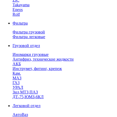
ZIC
Takayama
Eneos
Rolf
Фильтра
Фильтра грузовой
Фильтра легковые
Грузовой отдел
Иномарки грузовые
Антифриз, технические жидкости
АКБ
Инструмет, фитинг, крепеж
Кам.
МАЗ
ГА3
УРАЛ
Зил,МТЗ,ПАЗ
ДТ-75,ЮМЗ-6КЛ
Легковой отдел
АвтоВаз