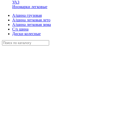
УАЗ
Иномарки легковые
А/шина грузовая
А/шина легковая лето
А/шина легковая зима
С/х шина
Диски колесные