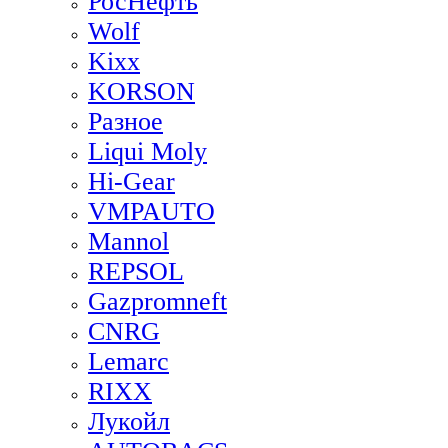
РосНефть
Wolf
Kixx
KORSON
Разное
Liqui Moly
Hi-Gear
VMPAUTO
Mannol
REPSOL
Gazpromneft
CNRG
Lemarc
RIXX
Лукойл