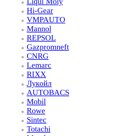
Liqui Moly
Hi-Gear
VMPAUTO
Mannol
REPSOL
Gazpromneft
CNRG
Lemarc
RIXX
Лукойл
AUTOBACS
Mobil
Rowe
Sintec
Totachi