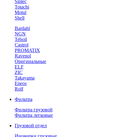
Sintec
Totachi
Motul
Shell
Bardahl
NGN
Teboil
Castrol
PROMATIX
Ravenol
Оригинальные
ELF
ZIC
Takayama
Eneos
Rolf
Фильтра
Фильтра грузовой
Фильтра легковые
Грузовой отдел
Иномарки грузовые