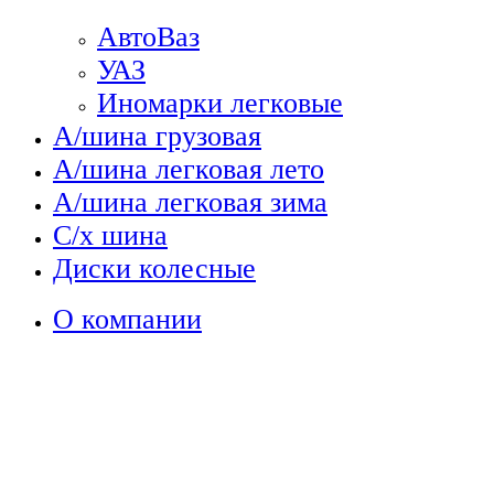
АвтоВаз
УАЗ
Иномарки легковые
А/шина грузовая
А/шина легковая лето
А/шина легковая зима
С/х шина
Диски колесные
О компании