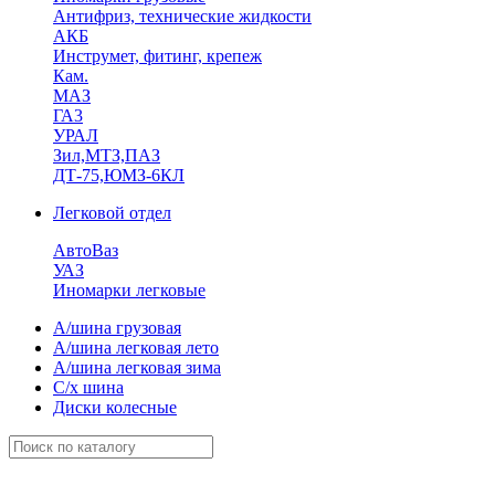
Антифриз, технические жидкости
АКБ
Инструмет, фитинг, крепеж
Кам.
МАЗ
ГА3
УРАЛ
Зил,МТЗ,ПАЗ
ДТ-75,ЮМЗ-6КЛ
Легковой отдел
АвтоВаз
УАЗ
Иномарки легковые
А/шина грузовая
А/шина легковая лето
А/шина легковая зима
С/х шина
Диски колесные