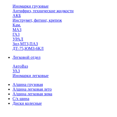
Иномарки грузовые
Антифриз, технические жидкости
АКБ
Инструмет, фитинг, крепеж
Кам.
МАЗ
ГА3
УРАЛ
Зил,МТЗ,ПАЗ
ДТ-75,ЮМЗ-6КЛ
Легковой отдел
АвтоВаз
УАЗ
Иномарки легковые
А/шина грузовая
А/шина легковая лето
А/шина легковая зима
С/х шина
Диски колесные