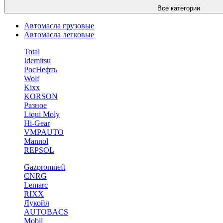
Все категории
Автомасла грузовые
Автомасла легковые
Total
Idemitsu
РосНефть
Wolf
Kixx
KORSON
Разное
Liqui Moly
Hi-Gear
VMPAUTO
Mannol
REPSOL
Gazpromneft
CNRG
Lemarc
RIXX
Лукойл
AUTOBACS
Mobil