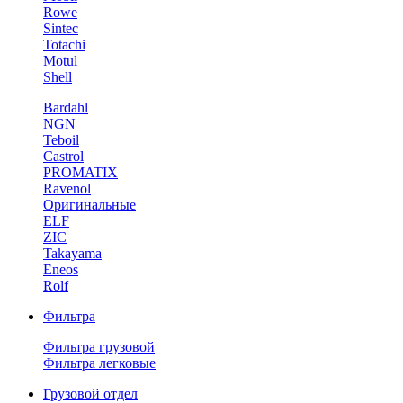
Rowe
Sintec
Totachi
Motul
Shell
Bardahl
NGN
Teboil
Castrol
PROMATIX
Ravenol
Оригинальные
ELF
ZIC
Takayama
Eneos
Rolf
Фильтра
Фильтра грузовой
Фильтра легковые
Грузовой отдел