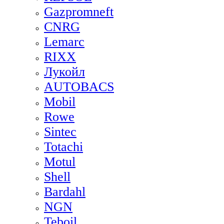
Gazpromneft
CNRG
Lemarc
RIXX
Лукойл
AUTOBACS
Mobil
Rowe
Sintec
Totachi
Motul
Shell
Bardahl
NGN
Teboil