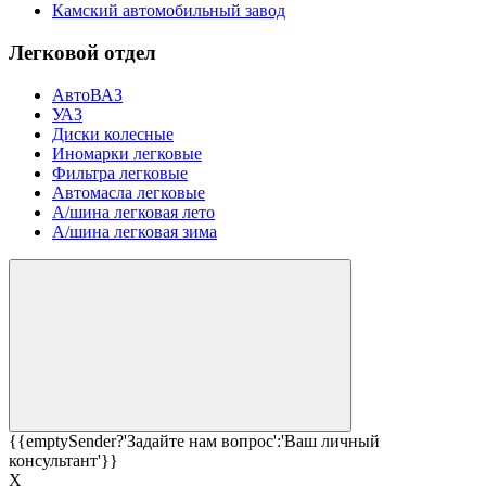
Камский автомобильный завод
Легковой отдел
АвтоВАЗ
УАЗ
Диски колесные
Иномарки легковые
Фильтра легковые
Автомасла легковые
А/шина легковая лето
А/шина легковая зима
{{emptySender?'Задайте нам вопрос':'Ваш личный
консультант'}}
Х