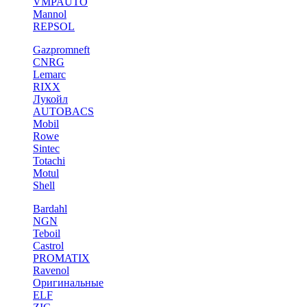
VMPAUTO
Mannol
REPSOL
Gazpromneft
CNRG
Lemarc
RIXX
Лукойл
AUTOBACS
Mobil
Rowe
Sintec
Totachi
Motul
Shell
Bardahl
NGN
Teboil
Castrol
PROMATIX
Ravenol
Оригинальные
ELF