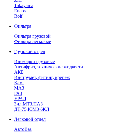
ZIC
Takayama
Eneos
Rolf
Фильтра
Фильтра грузовой
Фильтра легковые
Грузовой отдел
Иномарки грузовые
Антифриз, технические жидкости
АКБ
Инструмет, фитинг, крепеж
Кам.
МАЗ
ГА3
УРАЛ
Зил,МТЗ,ПАЗ
ДТ-75,ЮМЗ-6КЛ
Легковой отдел
АвтоВаз