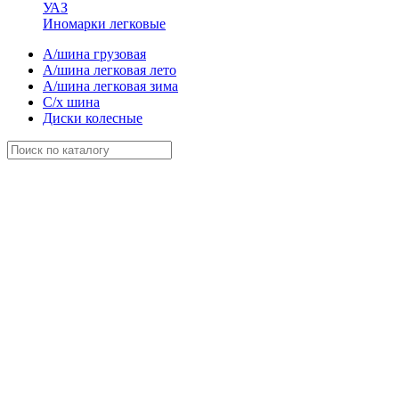
УАЗ
Иномарки легковые
А/шина грузовая
А/шина легковая лето
А/шина легковая зима
С/х шина
Диски колесные