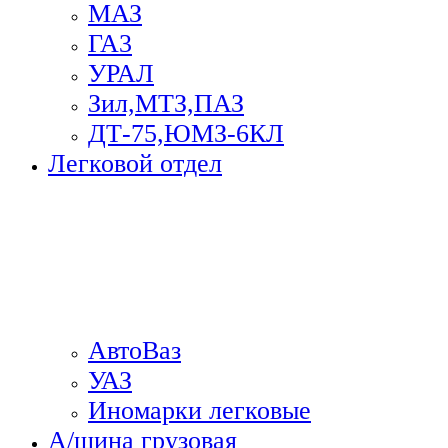
МАЗ
ГА3
УРАЛ
Зил,МТЗ,ПАЗ
ДТ-75,ЮМЗ-6КЛ
Легковой отдел
АвтоВаз
УАЗ
Иномарки легковые
А/шина грузовая