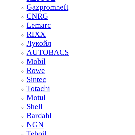
Gazpromneft
CNRG
Lemarc
RIXX
Лукойл
AUTOBACS
Mobil
Rowe
Sintec
Totachi
Motul
Shell
Bardahl
NGN
Teboil