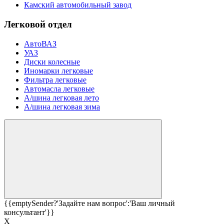
Камский автомобильный завод
Легковой отдел
АвтоВАЗ
УАЗ
Диски колесные
Иномарки легковые
Фильтра легковые
Автомасла легковые
А/шина легковая лето
А/шина легковая зима
{{emptySender?'Задайте нам вопрос':'Ваш личный
консультант'}}
Х