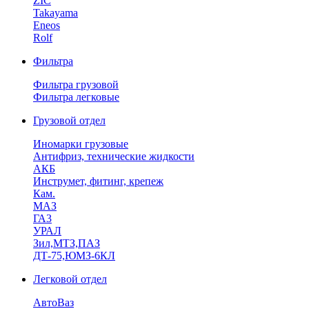
ZIC
Takayama
Eneos
Rolf
Фильтра
Фильтра грузовой
Фильтра легковые
Грузовой отдел
Иномарки грузовые
Антифриз, технические жидкости
АКБ
Инструмет, фитинг, крепеж
Кам.
МАЗ
ГА3
УРАЛ
Зил,МТЗ,ПАЗ
ДТ-75,ЮМЗ-6КЛ
Легковой отдел
АвтоВаз