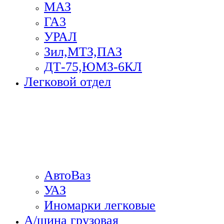
МАЗ
ГА3
УРАЛ
Зил,МТЗ,ПАЗ
ДТ-75,ЮМЗ-6КЛ
Легковой отдел
АвтоВаз
УАЗ
Иномарки легковые
А/шина грузовая