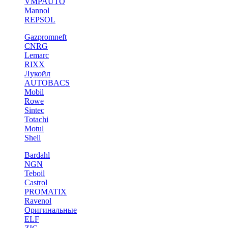
VMPAUTO
Mannol
REPSOL
Gazpromneft
CNRG
Lemarc
RIXX
Лукойл
AUTOBACS
Mobil
Rowe
Sintec
Totachi
Motul
Shell
Bardahl
NGN
Teboil
Castrol
PROMATIX
Ravenol
Оригинальные
ELF