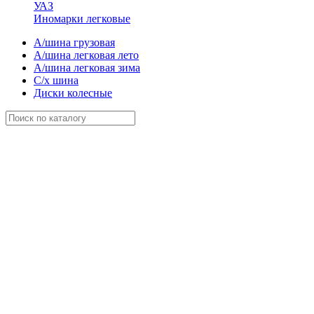
УАЗ
Иномарки легковые
А/шина грузовая
А/шина легковая лето
А/шина легковая зима
С/х шина
Диски колесные